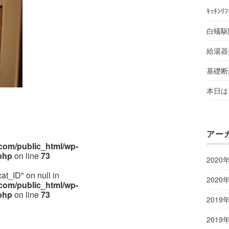
ｷｯﾁﾝﾘ
白蟻駆
給湯器
基礎断
本日は 
アー
om/public_html/wp-
php
on line
73
2020
cat_ID" on null in
2020
om/public_html/wp-
php
on line
73
2019
2019