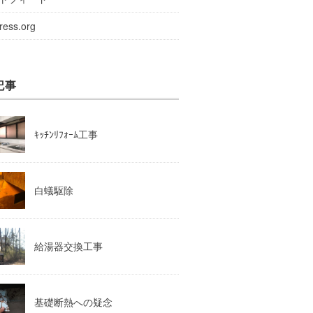
ress.org
記事
ｷｯﾁﾝﾘﾌｫｰﾑ工事
白蟻駆除
給湯器交換工事
基礎断熱への疑念