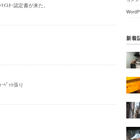
ﾌﾞのﾏｲｽﾀｰ認定書が来た。
WordP
新着
ｰﾍﾟｯﾄ張り