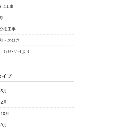
ﾌｫｰﾑ工事
除
交換工事
熱への疑念
ﾀｲﾙｶｰﾍﾟｯﾄ張り
カイブ
年5月
年2月
年10月
年9月