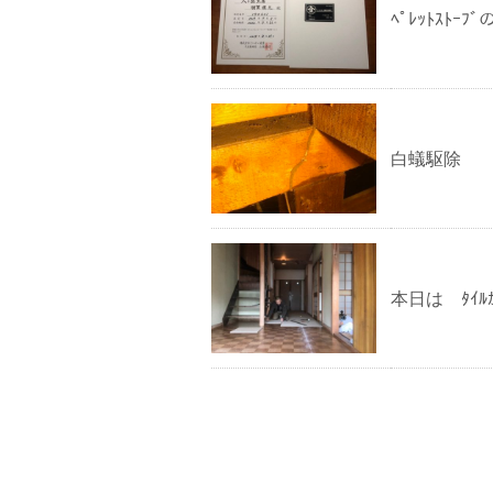
ﾍﾟﾚｯﾄｽﾄｰ
白蟻駆除
本日は ﾀｲﾙｶ