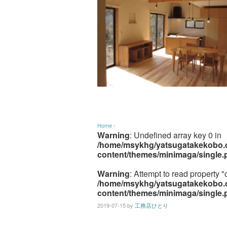
Home
›
Warning
: Undefined array key 0 in
/home/msykhg/yatsugatakekobo.c
content/themes/minimaga/single.
Warning
: Attempt to read property "
/home/msykhg/yatsugatakekobo.c
content/themes/minimaga/single.
2019-07-15
by
工務店ひとり