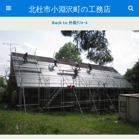
北杜市小淵沢町の工務店
Back to 外装ﾘﾌｫｰﾑ