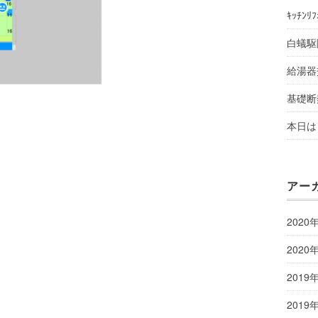
ｷｯﾁﾝﾘ
白蟻駆
給湯器
基礎断
本日は 
アー
2020
2020
2019
2019