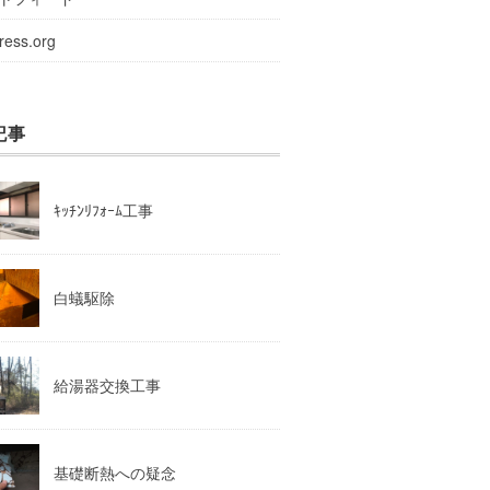
ress.org
記事
ｷｯﾁﾝﾘﾌｫｰﾑ工事
白蟻駆除
給湯器交換工事
基礎断熱への疑念