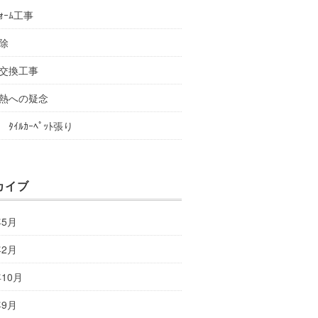
ﾌｫｰﾑ工事
除
交換工事
熱への疑念
ﾀｲﾙｶｰﾍﾟｯﾄ張り
カイブ
年5月
年2月
年10月
年9月