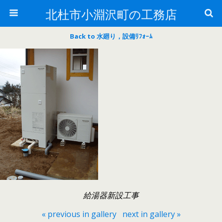
北杜市小淵沢町の工務店
Back to 水廻り，設備ﾘﾌｫｰﾑ
給湯器新設工事
« previous in gallery
next in gallery »