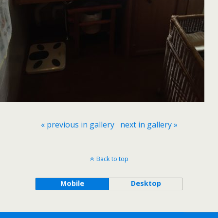
« previous in gallery
next in gallery »
Back to top
Mobile
Desktop