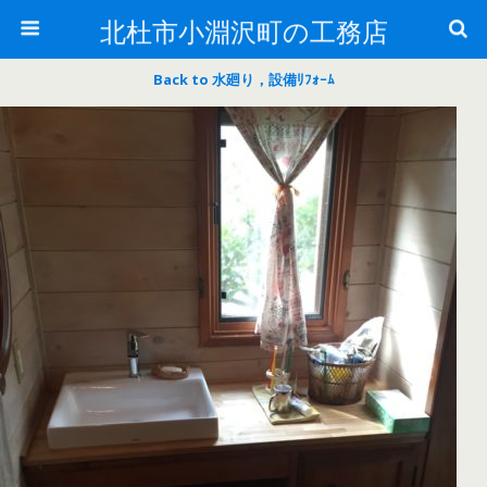
北杜市小淵沢町の工務店
Back to 水廻り，設備ﾘﾌｫｰﾑ