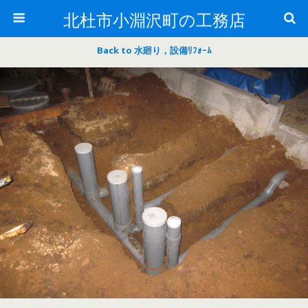
北杜市小淵沢町の工務店
Back to 水廻り，設備ﾘﾌｫｰﾑ