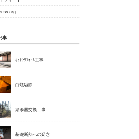
ress.org
記事
ｷｯﾁﾝﾘﾌｫｰﾑ工事
白蟻駆除
給湯器交換工事
基礎断熱への疑念