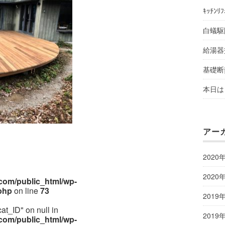
ｷｯﾁﾝﾘ
白蟻駆
給湯器
基礎断
本日は 
アー
2020
2020
om/public_html/wp-
php
on line
73
2019
cat_ID" on null in
2019
om/public_html/wp-