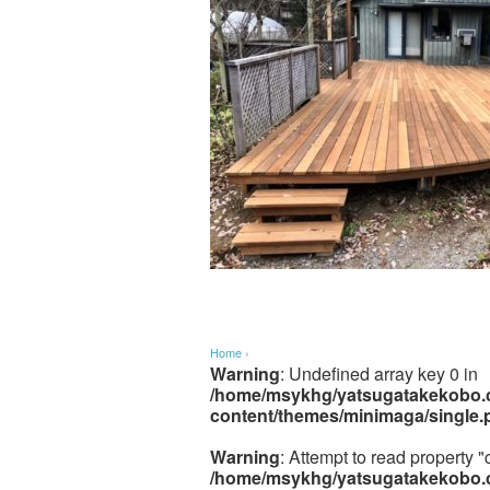
Home
›
Warning
: Undefined array key 0 in
/home/msykhg/yatsugatakekobo.c
content/themes/minimaga/single.
Warning
: Attempt to read property "
/home/msykhg/yatsugatakekobo.c