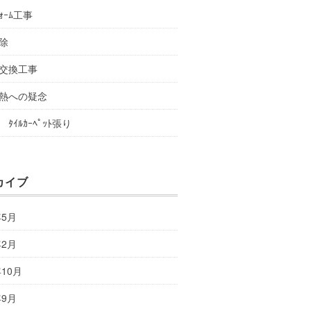
ﾌｫｰﾑ工事
除
交換工事
熱への疑念
ﾀｲﾙｶｰﾍﾟｯﾄ張り
カイブ
年5月
年2月
年10月
年9月