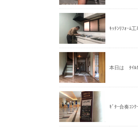
ｷｯﾁﾝﾘﾌｫｰﾑ
本日は ﾀｲﾙｶ
ｷﾞﾀｰ合奏ｺ