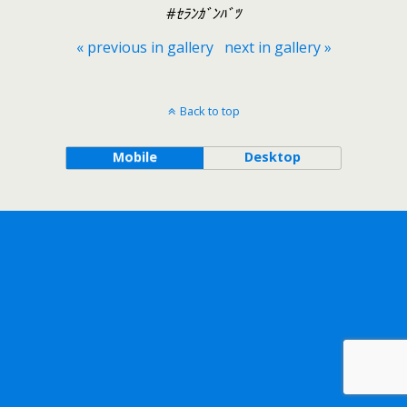
#ｾﾗﾝｶﾞﾝﾊﾞﾂ
« previous in gallery
next in gallery »
Back to top
Mobile
Desktop