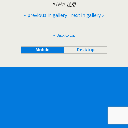
#ｲﾀｳﾊﾞ使用
« previous in gallery
next in gallery »
Back to top
Mobile
Desktop