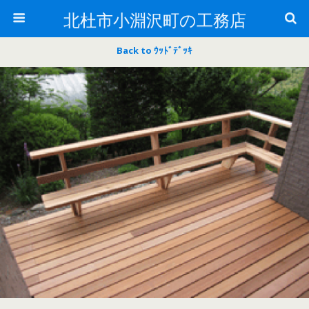
北杜市小淵沢町の工務店
Back to ｳｯﾄﾞﾃﾞｯｷ