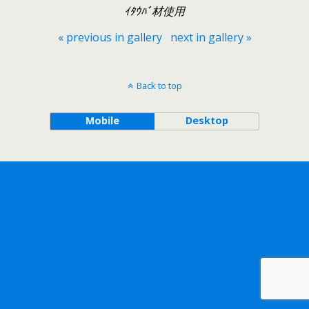
ｲﾀｳﾊﾞ材使用
« previous in gallery
next in gallery »
Back to top
Mobile
Desktop