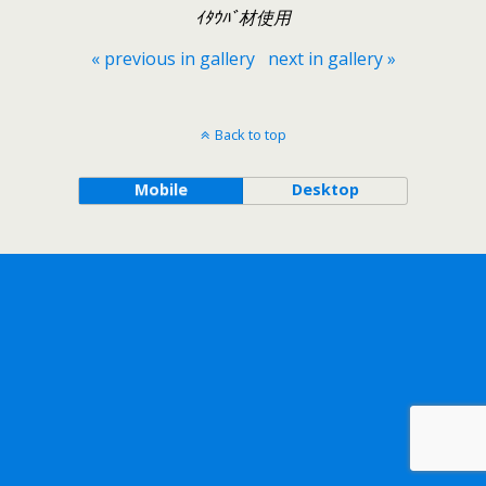
ｲﾀｳﾊﾞ材使用
« previous in gallery
next in gallery »
Back to top
Mobile
Desktop