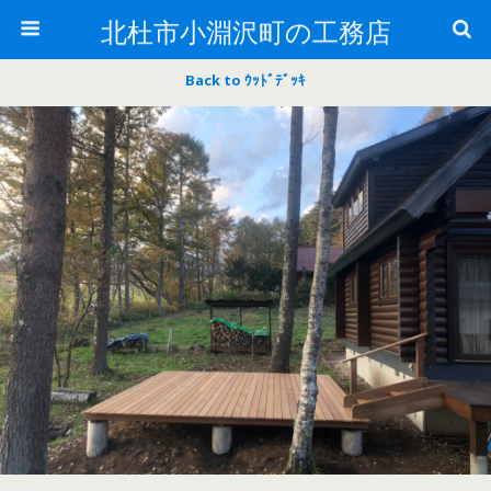
北杜市小淵沢町の工務店
Back to ｳｯﾄﾞﾃﾞｯｷ