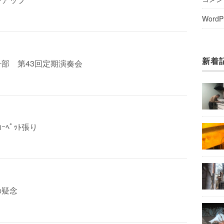
WordP
新着
ﾀｰ部 第43回定期演奏会
ｰﾍﾟｯﾄ張り
の疑念