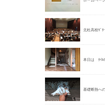
北杜高校ｷﾞ
本日は ﾀｲﾙｶ
基礎断熱へ