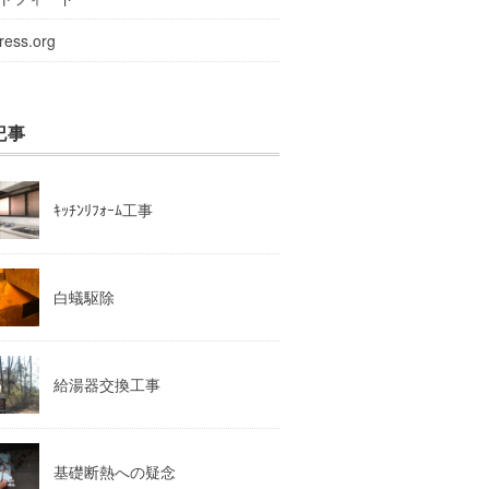
ress.org
記事
ｷｯﾁﾝﾘﾌｫｰﾑ工事
白蟻駆除
給湯器交換工事
基礎断熱への疑念