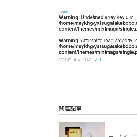
Home
›
Warning
: Undefined array key 0 in
/home/msykhg/yatsugatakekobo.c
content/themes/minimaga/single.
Warning
: Attempt to read property "
/home/msykhg/yatsugatakekobo.c
content/themes/minimaga/single.
2022-07-19
by
工務店ひとり
関連記事
ホームペー