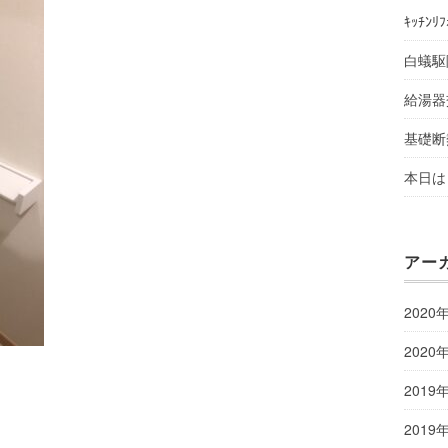
ｷｯﾁﾝﾘ
白蟻駆
給湯器
基礎断
本日は 
アー
2020
2020
2019
2019