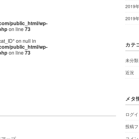
2019
2019
om/public_html/wp-
php
on line
73
cat_ID" on null in
カテ
om/public_html/wp-
php
on line
73
未分類
近況
メタ
ログイ
投稿フ
コメン
ジアップ