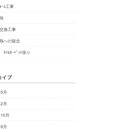
ﾌｫｰﾑ工事
除
交換工事
熱への疑念
ﾀｲﾙｶｰﾍﾟｯﾄ張り
カイブ
年5月
年2月
年10月
年9月