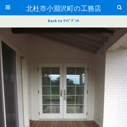
北杜市小淵沢町の工務店
Back to ｳｯﾄﾞﾃﾞｯｷ