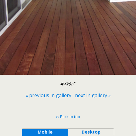
#ｲﾀｳﾊﾞ
« previous in gallery
next in gallery »
Back to top
Mobile
Desktop