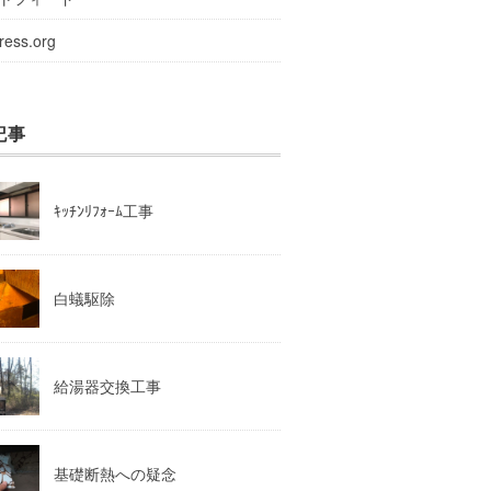
ress.org
記事
ｷｯﾁﾝﾘﾌｫｰﾑ工事
白蟻駆除
給湯器交換工事
基礎断熱への疑念