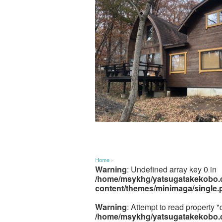
Home
›
Warning
: Undefined array key 0 in
/home/msykhg/yatsugatakekobo.c
content/themes/minimaga/single.
Warning
: Attempt to read property "
/home/msykhg/yatsugatakekobo.c