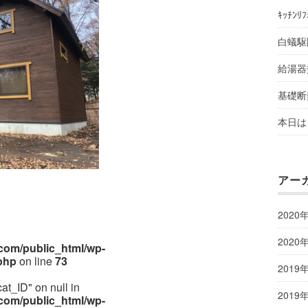
ｷｯﾁﾝﾘ
白蟻駆
給湯器
基礎断
本日は 
アー
2020
2020
om/public_html/wp-
php
on line
73
2019
cat_ID" on null in
2019
om/public_html/wp-