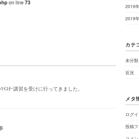
php
on line
73
2019
2019
カテ
未分類
近況
ｰﾌﾞのﾏｲｽﾀｰ講習を受けに行ってきました。
メタ
ログイ
投稿フ
工事
コメン