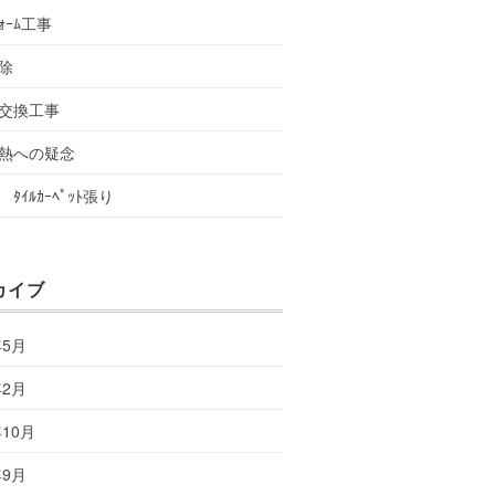
ﾌｫｰﾑ工事
除
交換工事
熱への疑念
ﾀｲﾙｶｰﾍﾟｯﾄ張り
カイブ
年5月
年2月
年10月
年9月