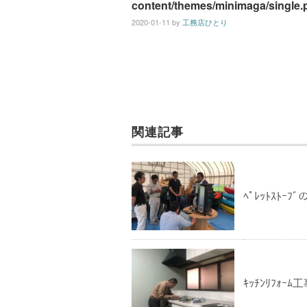
content/themes/minimaga/single.
2020-01-11
by
工務店ひとり
関連記事
ﾍﾟﾚｯﾄｽﾄ
ｷｯﾁﾝﾘﾌｫｰﾑ