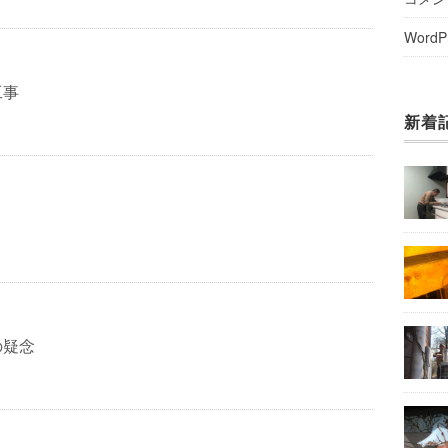
WordP
工事
新着
の疑念