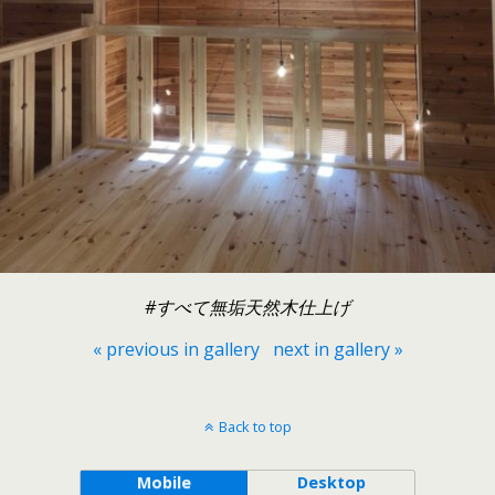
#すべて無垢天然木仕上げ
« previous in gallery
next in gallery »
Back to top
Mobile
Desktop