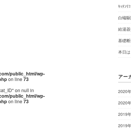
ｷｯﾁﾝﾘ
白蟻駆
給湯器
基礎断
本日は 
om/public_html/wp-
アー
php
on line
73
cat_ID" on null in
2020
om/public_html/wp-
php
on line
73
2020
2019
2019