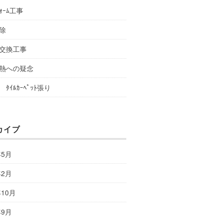
ﾌｫｰﾑ工事
除
交換工事
熱への疑念
ﾀｲﾙｶｰﾍﾟｯﾄ張り
カイブ
年5月
年2月
年10月
年9月