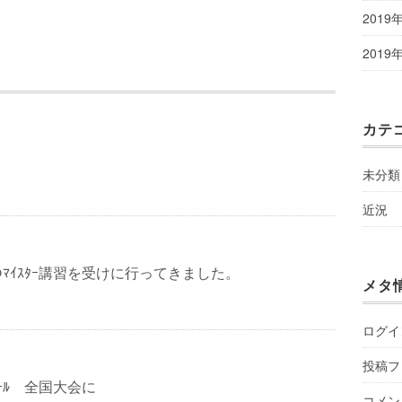
2019
2019
カテ
未分類
近況
ｰﾌﾞのﾏｲｽﾀｰ講習を受けに行ってきました。
メタ
ログイ
投稿フ
ﾝｸｰﾙ 全国大会に
コメン