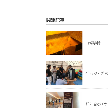
関連記事
白蟻駆除
ﾍﾟﾚｯﾄｽﾄ
ｷﾞﾀｰ合奏ｺ