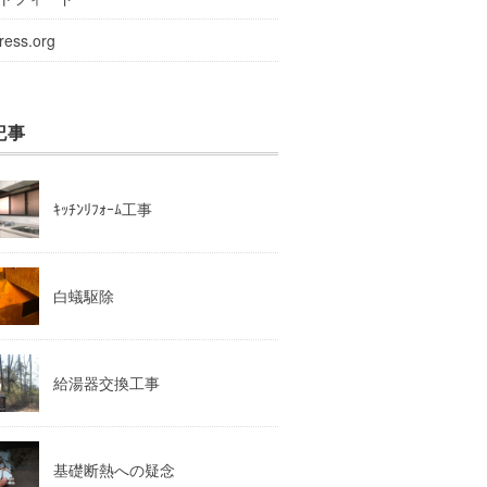
ress.org
記事
ｷｯﾁﾝﾘﾌｫｰﾑ工事
白蟻駆除
給湯器交換工事
基礎断熱への疑念