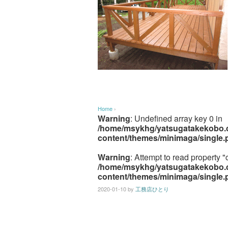
Home
›
Warning
: Undefined array key 0 in
/home/msykhg/yatsugatakekobo.c
content/themes/minimaga/single.
Warning
: Attempt to read property "
/home/msykhg/yatsugatakekobo.c
content/themes/minimaga/single.
2020-01-10
by
工務店ひとり